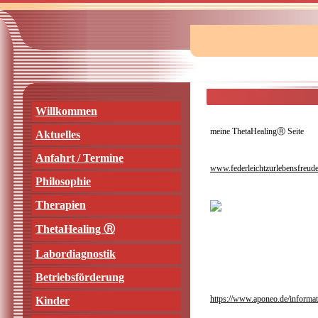
Willkommen
meine ThetaHealingⓇ Seite
Aktuelles
Anfahrt / Termine
www.federleichtzurlebensfreude
Philosophie
Therapien
ThetaHealing Ⓡ
Labordiagnostik
Betriebsförderung
https://www.aponeo.de/informati
Kinder